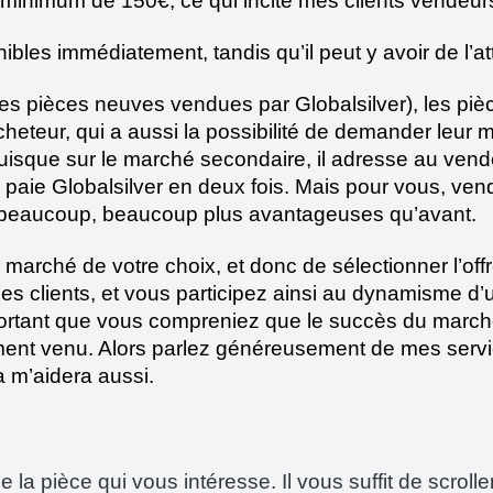
 minimum de 150€, ce qui incite mes clients vendeur
bles immédiatement, tandis qu’il peut y avoir de l’at
s pièces neuves vendues par Globalsilver), les piè
acheteur, qui a aussi la possibilité de demander leur m
puisque sur le marché secondaire, il adresse au ven
 paie Globalsilver en deux fois. Mais pour vous, ve
ns beaucoup, beaucoup plus avantageuses qu’avant.
e marché de votre choix, et donc de sélectionner l’offr
mes clients, et vous participez ainsi au dynamisme d’un
rtant que vous compreniez que le succès du marché s
t venu. Alors parlez généreusement de mes service
a m’aidera aussi.
de la pièce qui vous intéresse. Il vous suffit de scrol