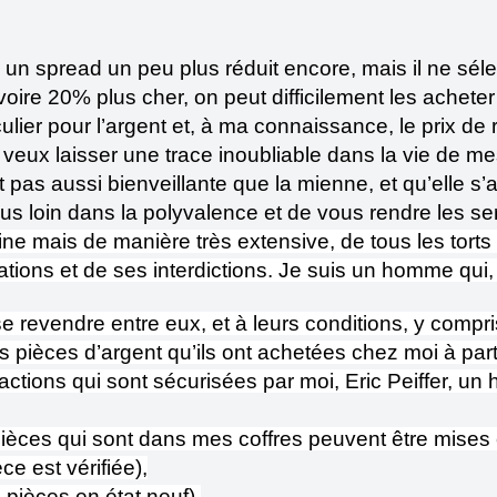
e un spread un peu plus réduit encore, mais il ne sél
oire 20% plus cher, on peut difficilement les acheter p
ulier pour l’argent et, à ma connaissance, le prix de r
ui veux laisser une trace inoubliable dans la vie de me
 pas aussi bienveillante que la mienne, et qu’elle s’
r plus loin dans la polyvalence et de vous rendre les s
e mais de manière très extensive, de tous les torts 
ons et de ses interdictions. Je suis un homme qui, po
revendre entre eux, et à leurs conditions, y compris s
les pièces d’argent qu’ils ont achetées chez moi à pa
ctions qui sont sécurisées par moi, Eric Peiffer, un
pièces qui sont dans mes coffres peuvent être mises 
ce est vérifiée),
s pièces en état neuf),